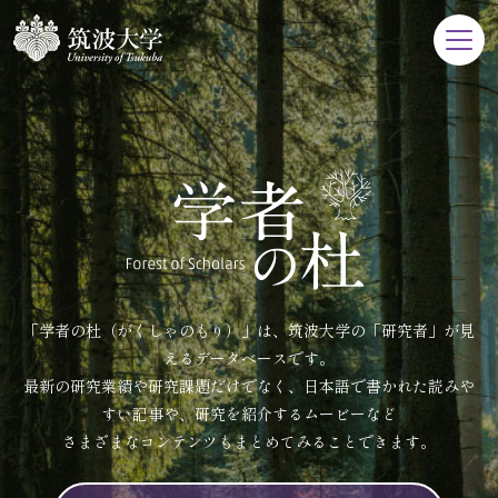
「学者の杜（がくしゃのもり）」は、筑波大学の「研究者」が見
えるデータベースです。
最新の研究業績や研究課題だけでなく、日本語で書かれた読みや
すい記事や、研究を紹介するムービーなど
さまざまなコンテンツもまとめてみることできます。