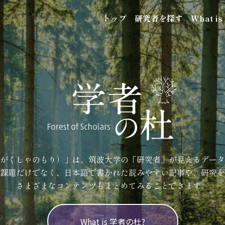
トップ
研究者を探す
What i
がくしゃのもり）」は、筑波大学の「研究者」が見えるデータ
課題だけでなく、日本語で書かれた読みやすい記事や、研究を
さまざまなコンテンツもまとめてみることできます。
What is 学者の杜?