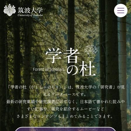
「学者の杜（がくしゃのもり）」は、筑波大学の「研究者」が見
えるデータベースです。
最新の研究業績や研究課題だけでなく、日本語で書かれた読みや
すい記事や、研究を紹介するムービーなど
さまざまなコンテンツもまとめてみることできます。