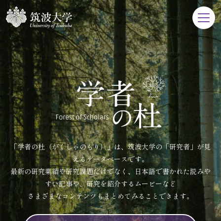
「学者の杜（がくしゃのもり）」は、筑波大学の「研究者」が見
えるデータベースです。
最新の研究業績や研究課題だけでなく、日本語で書かれた読みや
すい記事や、研究を紹介するムービーなど
さまざまなコンテンツもまとめてみることできます。