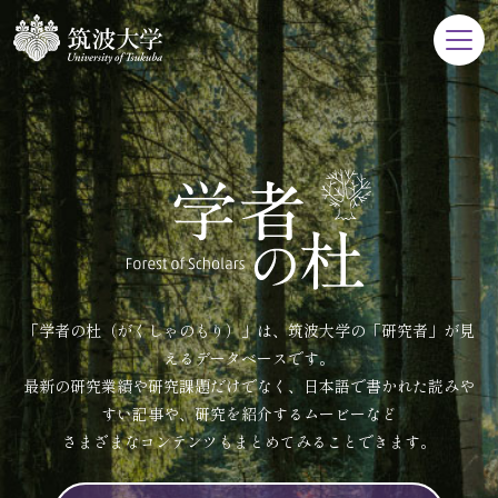
「学者の杜（がくしゃのもり）」は、筑波大学の「研究者」が見
えるデータベースです。
最新の研究業績や研究課題だけでなく、日本語で書かれた読みや
すい記事や、研究を紹介するムービーなど
さまざまなコンテンツもまとめてみることできます。