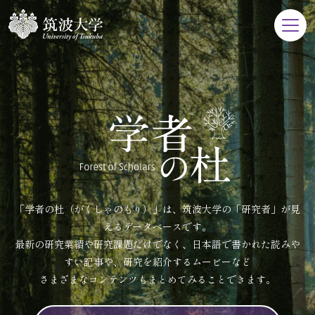
「学者の杜（がくしゃのもり）」は、筑波大学の「研究者」が見
えるデータベースです。
最新の研究業績や研究課題だけでなく、日本語で書かれた読みや
すい記事や、研究を紹介するムービーなど
さまざまなコンテンツもまとめてみることできます。