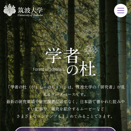
「学者の杜（がくしゃのもり）」は、筑波大学の「研究者」が見
えるデータベースです。
最新の研究業績や研究課題だけでなく、日本語で書かれた読みや
すい記事や、研究を紹介するムービーなど
さまざまなコンテンツもまとめてみることできます。