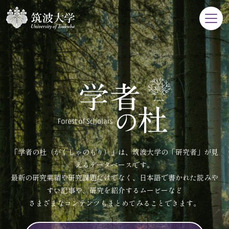
「学者の杜（がくしゃのもり）」は、筑波大学の「研究者」が見
えるデータベースです。
最新の研究業績や研究課題だけでなく、日本語で書かれた読みや
すい記事や、研究を紹介するムービーなど
さまざまなコンテンツもまとめてみることできます。