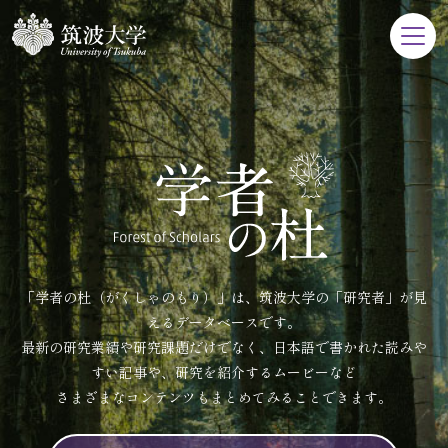
「学者の杜（がくしゃのもり）」は、筑波大学の「研究者」が見
えるデータベースです。
最新の研究業績や研究課題だけでなく、日本語で書かれた読みや
すい記事や、研究を紹介するムービーなど
さまざまなコンテンツもまとめてみることできます。