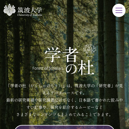
「学者の杜（がくしゃのもり）」は、筑波大学の「研究者」が見
えるデータベースです。
最新の研究業績や研究課題だけでなく、日本語で書かれた読みや
すい記事や、研究を紹介するムービーなど
さまざまなコンテンツもまとめてみることできます。