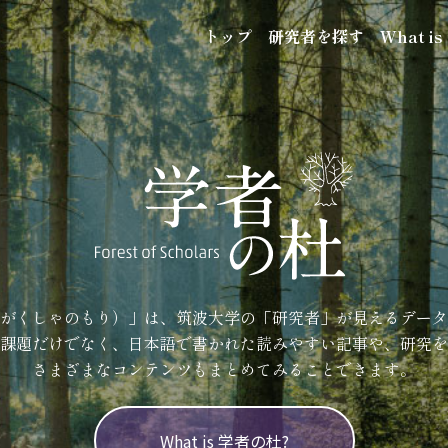
トップ
研究者を探す
What i
がくしゃのもり）」は、筑波大学の「研究者」が見えるデータ
課題だけでなく、日本語で書かれた読みやすい記事や、研究を
さまざまなコンテンツもまとめてみることできます。
What is 学者の杜?