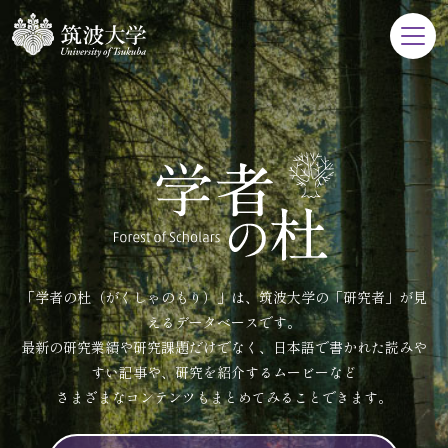
「学者の杜（がくしゃのもり）」は、筑波大学の「研究者」が見
えるデータベースです。
最新の研究業績や研究課題だけでなく、日本語で書かれた読みや
すい記事や、研究を紹介するムービーなど
さまざまなコンテンツもまとめてみることできます。