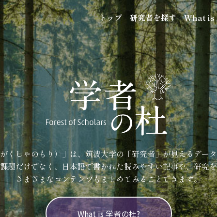
トップ
研究者を探す
What i
がくしゃのもり）」は、筑波大学の「研究者」が見えるデータ
課題だけでなく、日本語で書かれた読みやすい記事や、研究を
さまざまなコンテンツもまとめてみることできます。
What is 学者の杜?