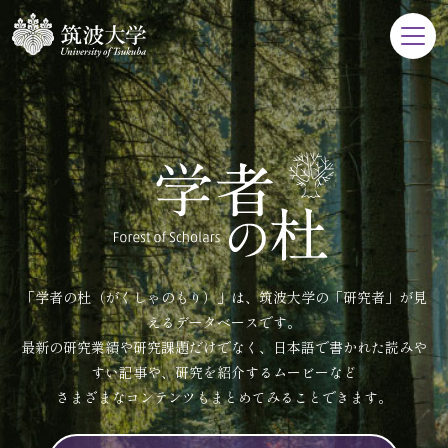
「学者の杜（がくしゃのもり）」は、筑波大学の「研究者」が見
えるデータベースです。
最新の研究業績や研究課題だけでなく、日本語で書かれた読みや
すい記事や、研究を紹介するムービーなど
さまざまなコンテンツもまとめてみることできます。