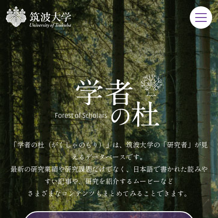
「学者の杜（がくしゃのもり）」は、筑波大学の「研究者」が見
えるデータベースです。
最新の研究業績や研究課題だけでなく、日本語で書かれた読みや
すい記事や、研究を紹介するムービーなど
さまざまなコンテンツもまとめてみることできます。