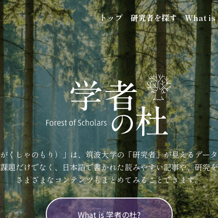
トップ
研究者を探す
What i
がくしゃのもり）」は、筑波大学の「研究者」が見えるデータ
課題だけでなく、日本語で書かれた読みやすい記事や、研究を
さまざまなコンテンツもまとめてみることできます。
What is 学者の杜?