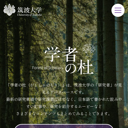
「学者の杜（がくしゃのもり）」は、筑波大学の「研究者」が見
えるデータベースです。
最新の研究業績や研究課題だけでなく、日本語で書かれた読みや
すい記事や、研究を紹介するムービーなど
さまざまなコンテンツもまとめてみることできます。