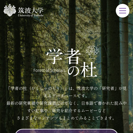
「学者の杜（がくしゃのもり）」は、筑波大学の「研究者」が見
えるデータベースです。
最新の研究業績や研究課題だけでなく、日本語で書かれた読みや
すい記事や、研究を紹介するムービーなど
さまざまなコンテンツもまとめてみることできます。