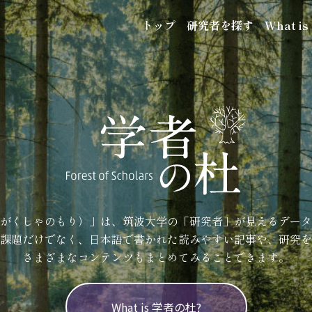
トップ
研究者を探す
What i
がくしゃのもり）」は、筑波大学の「研究者」が見えるデータ
課題だけでなく、日本語で書かれた読みやすい記事や、研究を
さまざまなコンテンツもまとめてみることできます。
What is 学者の杜?