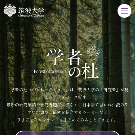
「学者の杜（がくしゃのもり）」は、筑波大学の「研究者」が見
えるデータベースです。
最新の研究業績や研究課題だけでなく、日本語で書かれた読みや
すい記事や、研究を紹介するムービーなど
さまざまなコンテンツもまとめてみることできます。