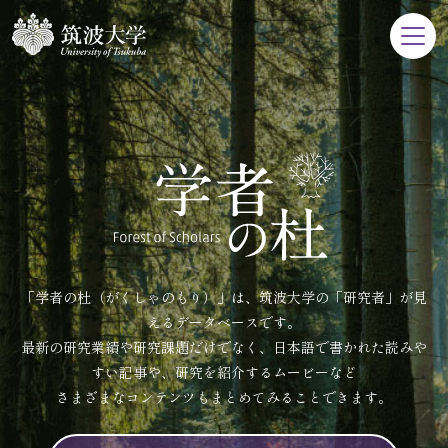
「学者の杜（がくしゃのもり）」は、筑波大学の「研究者」が見
えるデータベースです。
最新の研究業績や研究課題だけでなく、日本語で書かれた読みや
すい記事や、研究を紹介するムービーなど
さまざまなコンテンツもまとめてみることできます。