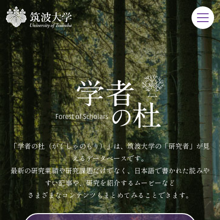
「学者の杜（がくしゃのもり）」は、筑波大学の「研究者」が見
えるデータベースです。
最新の研究業績や研究課題だけでなく、日本語で書かれた読みや
すい記事や、研究を紹介するムービーなど
さまざまなコンテンツもまとめてみることできます。