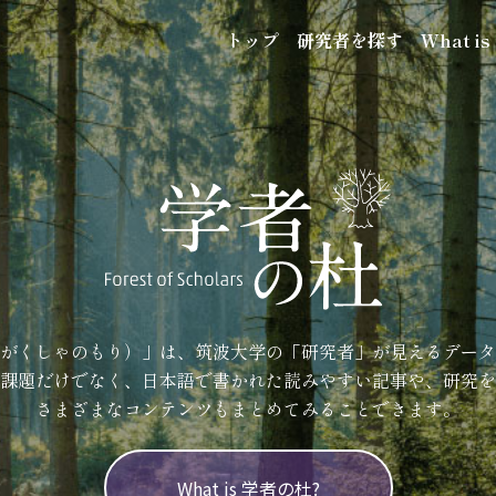
トップ
研究者を探す
What i
がくしゃのもり）」は、筑波大学の「研究者」が見えるデータ
課題だけでなく、日本語で書かれた読みやすい記事や、研究を
さまざまなコンテンツもまとめてみることできます。
What is 学者の杜?