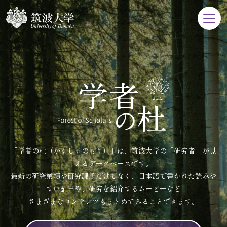
「学者の杜（がくしゃのもり）」は、筑波大学の「研究者」が見
えるデータベースです。
最新の研究業績や研究課題だけでなく、日本語で書かれた読みや
すい記事や、研究を紹介するムービーなど
さまざまなコンテンツもまとめてみることできます。