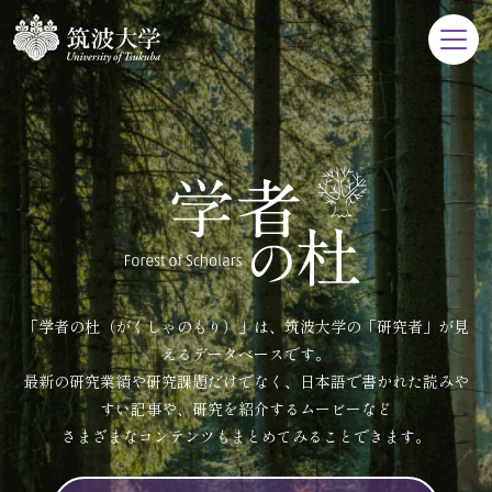
「学者の杜（がくしゃのもり）」は、筑波大学の「研究者」が見
えるデータベースです。
最新の研究業績や研究課題だけでなく、日本語で書かれた読みや
すい記事や、研究を紹介するムービーなど
さまざまなコンテンツもまとめてみることできます。