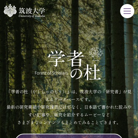
「学者の杜（がくしゃのもり）」は、筑波大学の「研究者」が見
えるデータベースです。
最新の研究業績や研究課題だけでなく、日本語で書かれた読みや
すい記事や、研究を紹介するムービーなど
さまざまなコンテンツもまとめてみることできます。