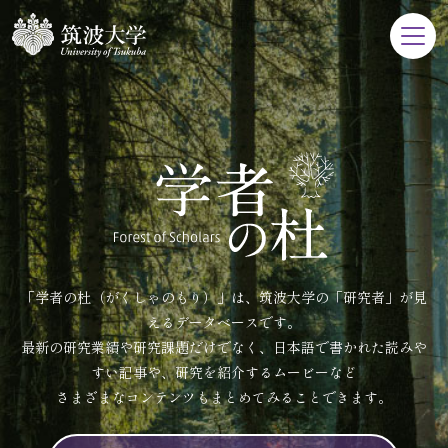
「学者の杜（がくしゃのもり）」は、筑波大学の「研究者」が見
えるデータベースです。
最新の研究業績や研究課題だけでなく、日本語で書かれた読みや
すい記事や、研究を紹介するムービーなど
さまざまなコンテンツもまとめてみることできます。