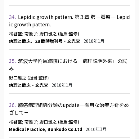
34.
Lepidic growth pattern. 第３章 肺―腫瘍― Lepid
ic growth pattern.
橘啓盛
; 南優子
; 野口雅之
(担当:監修)
病理と臨床、28 臨時増刊号・文光堂
2010年1月
35.
筑波大学附属病院における「病理説明外来」の試
み
野口雅之
(担当:監修)
病理と臨床・文光堂
2010年1月
36.
肺癌病理組織分類のupdate－有用な治療方針をめ
ざして－
橘啓盛
; 南優子
; 野口雅之
(担当:監修)
Medical Practice, Bunkodo Co.Ltd
2010年1月