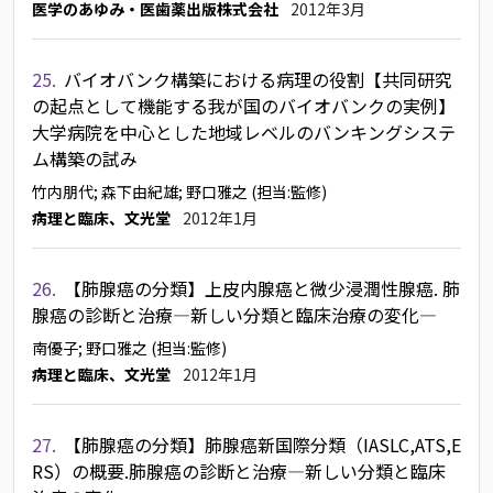
医学のあゆみ・医歯薬出版株式会社
2012年3月
25.
バイオバンク構築における病理の役割【共同研究
の起点として機能する我が国のバイオバンクの実例】
大学病院を中心とした地域レベルのバンキングシステ
ム構築の試み
竹内朋代
; 森下由紀雄
; 野口雅之
(担当:監修)
病理と臨床、文光堂
2012年1月
26.
【肺腺癌の分類】上皮内腺癌と微少浸潤性腺癌. 肺
腺癌の診断と治療―新しい分類と臨床治療の変化―
南優子
; 野口雅之
(担当:監修)
病理と臨床、文光堂
2012年1月
27.
【肺腺癌の分類】肺腺癌新国際分類（IASLC,ATS,E
RS）の概要.肺腺癌の診断と治療―新しい分類と臨床