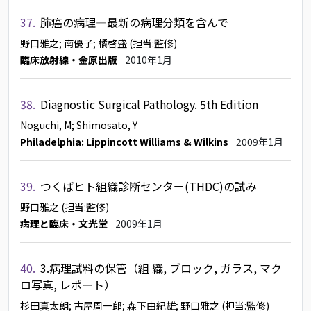
37.
肺癌の病理―最新の病理分類を含んで
野口雅之
; 南優子
; 橘啓盛
(担当:監修)
臨床放射線・金原出版
2010年1月
38.
Diagnostic Surgical Pathology. 5th Edition
Noguchi, M
; Shimosato, Y
Philadelphia: Lippincott Williams & Wilkins
2009年1月
39.
つくばヒト組織診断センター(THDC)の試み
野口雅之
(担当:監修)
病理と臨床・文光堂
2009年1月
40.
3.病理試料の保管（組 織, ブロック, ガラス, マク
ロ写真, レポート）
杉田真太朗
; 古屋周一郎
; 森下由紀雄
; 野口雅之
(担当:監修)