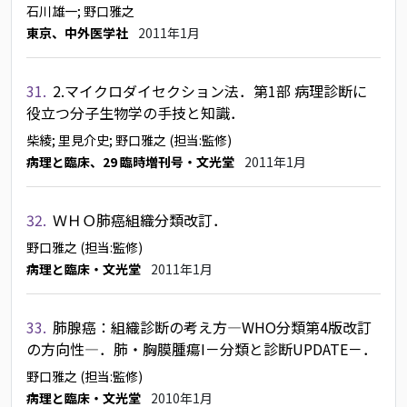
石川雄一
; 野口雅之
東京、中外医学社
2011年1月
31.
2.マイクロダイセクション法．第1部 病理診断に
役立つ分子生物学の手技と知識．
柴綾
; 里見介史
; 野口雅之
(担当:監修)
病理と臨床、29 臨時増刊号・文光堂
2011年1月
32.
ＷＨＯ肺癌組織分類改訂．
野口雅之
(担当:監修)
病理と臨床・文光堂
2011年1月
33.
肺腺癌：組織診断の考え方―WHO分類第4版改訂
の方向性―．肺・胸膜腫瘍I－分類と診断UPDATE－．
野口雅之
(担当:監修)
病理と臨床・文光堂
2010年1月