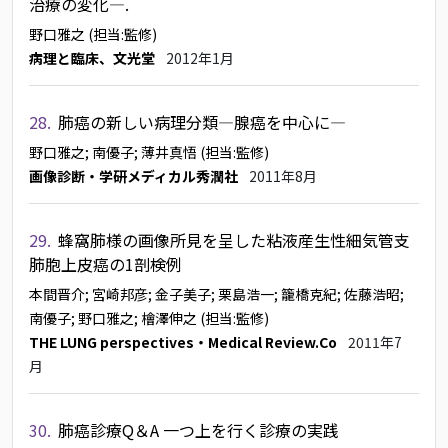
治療の変化―.
野口雅之
(担当:監修)
病理と臨床、文光堂
2012年1月
28.
肺癌の新しい病理分類―腺癌を中心に―
野口雅之
; 南優子
; 薄井真悟
(担当:監修)
画像診断・学研メディカル秀潤社
2011年8月
29.
蜂窩肺様の画像所見を呈した粘液産生性細気管支
肺胞上皮癌の1剖検例
本間晋介
; 宮崎邦彦
; 金子美子
; 栗島浩一
; 籠橋克紀
; 佐藤浩昭
;
南優子
; 野口雅之
; 檜澤伸之
(担当:監修)
THE LUNG perspectives・Medical Review.Co
2011年7
月
30.
肺癌診療Q＆A 一つ上を行く診療の実践