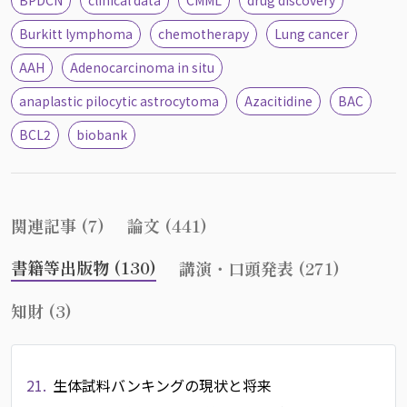
BPDCN
clinical data
CMML
drug discovery
Burkitt lymphoma
chemotherapy
Lung cancer
AAH
Adenocarcinoma in situ
anaplastic pilocytic astrocytoma
Azacitidine
BAC
BCL2
biobank
関連記事 (7)
論文 (441)
書籍等出版物 (130)
講演・口頭発表 (271)
知財 (3)
21.
生体試料バンキングの現状と将来