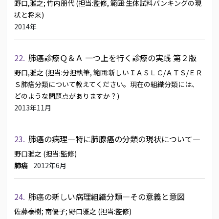
野口,雅之
; 竹内朋代
(担当:監修, 範囲:生体試料バンキングの現
状と将来)
2014年
22.
肺癌診療Ｑ＆Ａ 一つ上を行く診療の実践 第２版
野口,雅之
(担当:分担執筆, 範囲:新しいＩＡＳＬＣ/ＡＴＳ/ＥＲ
Ｓ肺癌分類について教えてください。現在の組織分類には、
どのような問題点がありますか？)
2013年11月
23.
肺癌の病理―特に肺腺癌の分類の現状について―
野口雅之
(担当:監修)
肺癌
2012年6月
24.
肺癌の新しい病理組織分類―その意義と意図
佐藤泰樹
; 南優子
; 野口雅之
(担当:監修)