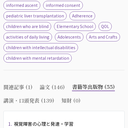
informed ascent
informed consent
pediatric liver transplantation
Adherence
children who are blind
Elementary School
QOL
activities of daily living
Adolescents
Arts and Crafts
children with intellectual disabilities
children with mental retardation
書籍等出版物 (55)
関連記事 (1)
論文 (146)
講演・口頭発表 (139)
知財 (0)
1.
視覚障害の心理と発達・学習