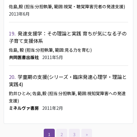
佐島,毅
(担当:分担執筆, 範囲:視覚・聴覚障害児者の発達支援)
2013年6月
19.
発達支援学：その理論と実践 育ちが気になる子の
子育て支援体系
佐島, 毅
(担当:分担執筆, 範囲:見る力を育む)
共同医書出版社
2011年5月
20.
学童期の支援(シリーズ・臨床発達心理学・理論と
実践4)
釣井ひとみ
; 佐島,毅
(担当:分担執筆, 範囲:視知覚障害への発達
支援)
ミネルヴァ書房
2011年2月
1
2
3
»