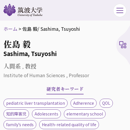
ホーム
>
佐島 毅
/ Sashima, Tsuyoshi
佐島 毅
Sashima, Tsuyoshi
人間系 , 教授
Institute of Human Sciences , Professor
研究者キーワード
pediatric liver transplantation
Adherence
QOL
知的障害児
Adolescents
elementary school
family’s needs
Health-related quality of life