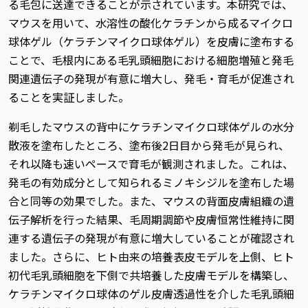
る毛包に送達できることが示されています。本研究では、
マウスを用いて、水溶性の酸化ケラチンから成るマイクロ
球体ゲル（ケラチンマイクロ球体ゲル）を皮膚に塗布する
ことで、毛根内にある毛乳頭細胞における細胞増殖と発毛
関連遺伝子の発現が有意に増大し、発毛・育毛が促進され
ることを実証しました。
剃毛したマウスの背中にケラチンマイクロ球体ゲルの水分
散液を塗布したところ、塗布後2日目から発毛が見られ、
それ以降も速いペースで育毛が観測されました。これは、
発毛の有効成分として知られるミノキシジルを塗布した場
合と同等の効果でした。また、マウスの背面皮膚組織の遺
伝子解析を行った結果、毛周期調節や皮膚恒常性維持に関
連する遺伝子の発現が有意に増大していることが確認され
ました。さらに、ヒト由来の培養表皮モデルを上側、ヒト
初代毛乳頭細胞を下側で共培養した皮膚モデルを構築し、
ケラチンマイクロ球体のゲル皮膚透過性を介した毛乳頭細