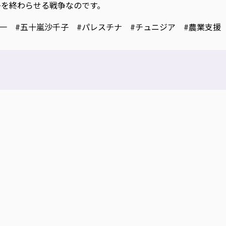
争を終わらせる戦争なのです。
健一 #五十嵐沙千子 #パレスチナ #チュニジア #農業支援