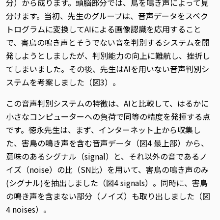
分）から成ります。頭脳部分では、鳥を鳴き声によって見
分けます。当初、先生のグループは、音声データをスペク
トログラムに変換してAIによる画像認識を応用すること
で、害鳥の鳴き声とそうでない音を判別するシステムを開
発しようとしましたが、判別能力の向上に難航し、挫折し
てしまいました。その後、先生はAIを用いない音声判別シ
ステムを考案しました（図3）。
この音声判別システムの特徴は、AIと比較して、はるかに
小さなコンピューターへの負荷で同等の精度を発揮する点
です。徳永先生は、まず、インターネット上から収集し
た、害鳥の鳴き声を含む音声データ（図4 最上部）から、
意味のあるシグナル（signal）と、それ以外の音であるノ
イズ（noise）の比（SN比）を用いて、害鳥の鳴き声のみ
(シグナル)を抽出しました（図4 signals）。同時に、害鳥
の鳴き声を含まない部分（ノイズ）も取り出しました（図
4 noises）。