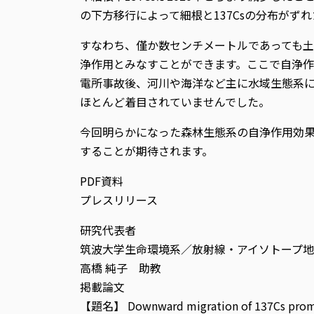
の下方移行によって細根と137Csの分布がず
すなわち、僅か数センチメートルであっても土壌
浄作用とみなすことができます。ここで自浄
電所事故後、河川や海洋など主に水域生態系に
ほとんど着目されていませんでした。
今回明らかになった森林生態系の自浄作用効
することが期待されます。
PDF資料
プレスリリース
研究代表者
筑波大学生命環境系／放射線・アイソトープ地球
高橋 純子 助教
掲載論文
【題名】 Downward migration of 137Cs promotes