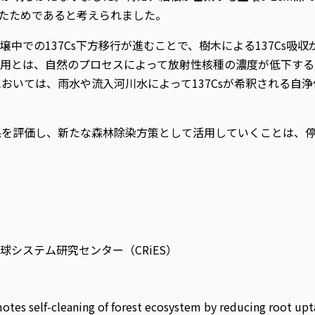
れたためであると考えられました。
中での137Cs下方移行が進むことで、樹木による137Cs吸
作用とは、自然のプロセスによって放射性核種の濃度が低下する
おいては、雨水や流入河川水によって137Csが希釈される自
果を評価し、新たな森林除染方策として活用していくことは、
システム研究センター（CRiES）
 self-cleaning of forest ecosystem by reducing root upta