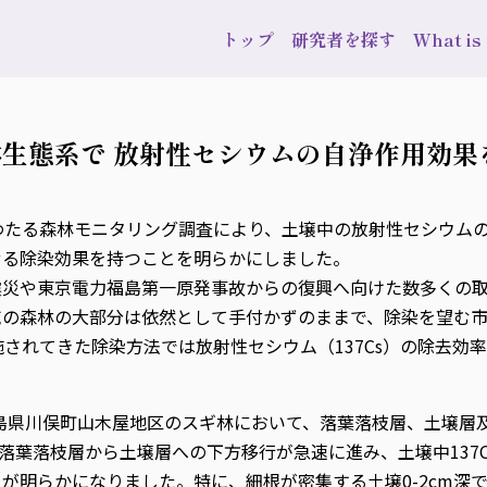
トップ
研究者を探す
What i
生態系で 放射性セシウムの自浄作用効果
わたる森林モニタリング調査により、土壌中の放射性セシウム
せる除染効果を持つことを明らかにしました。
震災や東京電力福島第一原発事故からの復興へ向けた数多くの取
域の森林の大部分は依然として手付かずのままで、除染を望む市
施されてきた除染方法では放射性セシウム（137Cs）の除去効
福島県川俣町山木屋地区のスギ林において、落葉落枝層、土壌層及
、落葉落枝層から土壌層への下方移行が急速に進み、土壌中137
とが明らかになりました。特に、細根が密集する土壌0-2cm深での