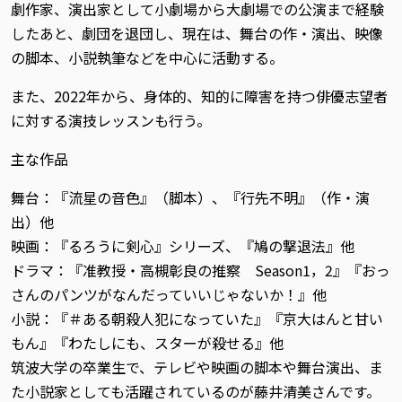
劇作家、演出家として小劇場から大劇場での公演まで経験
したあと、劇団を退団し、現在は、舞台の作・演出、映像
の脚本、小説執筆などを中心に活動する。
また、2022年から、身体的、知的に障害を持つ俳優志望者
に対する演技レッスンも行う。
主な作品
舞台：『流星の音色』（脚本）、『行先不明』（作・演
出）他
映画：『るろうに剣心』シリーズ、『鳩の撃退法』他
ドラマ：『准教授・高槻彰良の推察 Season1，2』『おっ
さんのパンツがなんだっていいじゃないか！』他
小説：『＃ある朝殺人犯になっていた』『京大はんと甘い
もん』『わたしにも、スターが殺せる』他
筑波大学の卒業生で、テレビや映画の脚本や舞台演出、ま
た小説家としても活躍されているのが藤井清美さんです。