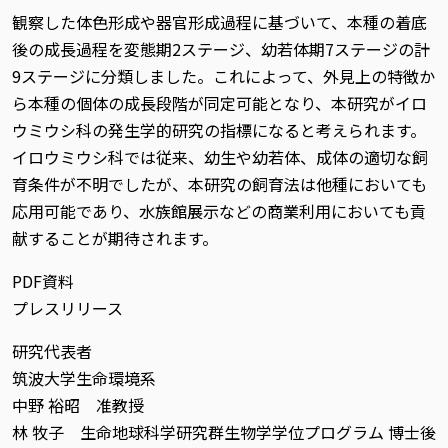
観察した体色形成や器官形成過程に基づいて、本種の着底
後の成長過程を変態期2ステージ、幼若体期7ステージの計
9ステージに分類しました。これによって、外見上の特徴か
ら本種の個体の成長段階が同定可能となり、本研究がイロ
ウミウシ科の発生学的研究の指標になると考えられます。
イロウミウシ科では従来、幼生や幼若体、成体の適切な飼
育条件が不明でしたが、本研究の飼育法は他種においても
応用可能であり、水族館展示などの商業利用においても貢
献することが期待されます。
PDF資料
プレスリリース
研究代表者
筑波大学生命環境系
中野 裕昭 准教授
林 牧子 生命地球科学研究群生物学学位プログラム 博士後