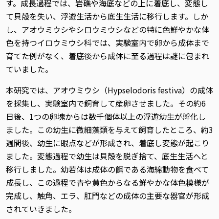
す。成長過程では、岩礁や海底などの上に着底し、変態し
て貝殻を失い、浮遊生活から底生生活に移行します。しか
し、アオウミウシやシロウミウシなどの特に色鮮やかな体
色を持つイロウミウシ科では、実験室内で卵から成体まで
育てた例がなく、着底後から成体に至る過程は謎に包まれ
ていました。
本研究では、アオウミウシ（Hypselodoris festiva）の成体
を採集し、実験室内で飼育して産卵させました。その約6
日後、1つの卵塊からは数千個体以上の浮遊幼生が孵化し
ました。この幼生に微細藻類を与えて飼育したところ、約3
週間後、幼生に眼点などが形成され、着底し変態が起こり
ました。変態過程で幼生は貝殻を脱ぎ捨て、底生生活へと
移行しました。幼若体は成体の餌である海綿動物を食べて
成長し、この過程で青や黄色からなる鮮やかな体色模様が
完成し、触角、エラ、肛門などの成体の主要な器官が形成
されていきました。