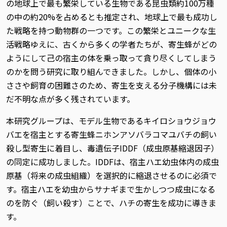
の地球上で最も繁栄している生物である昆虫類約100万種
の中の約20%を占めるとも推定され、地球上で最も成功し
た戦略を持つ動物群の一つです。この繁栄とユニークな生
活戦略ゆえに、古くから多くの学者たちが、寄生蜂がどの
ようにして己の宿主の体を乗っ取って貪り尽くしてしまう
のかを問う研究に取り組んできました。しかし、個体の小
ささや飼育の困難さのため、寄生を支える分子機構には未
だ不明な点が多く残されています。
本研究グループは、モデル生物であるキイロショウジョウ
バエを宿主とする寄生蜂ニホンアソバラコマユバチの飼い
殺し型寄生に着目し、毒遺伝子IDDF（成虫原基縮退因子）
の同定に成功しました。IDDFは、宿主ハエ幼虫体内の成虫
原基（将来の成虫組織）を選択的に縮退させるのに必須で
す。宿主ハエを幼虫からサナギまで生かしつつ成虫になる
のを防ぐ（飼い殺す）ことで、ハチの寄生を成功に導きま
す。