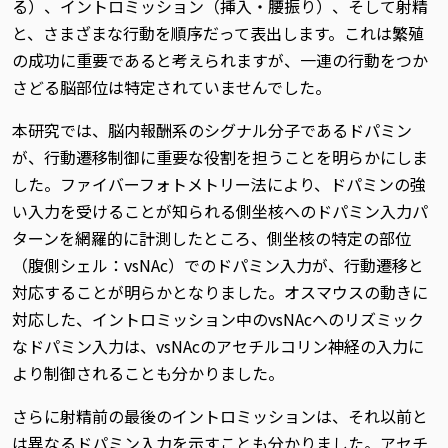
る）、イントロミッション（挿入・腰振り）、そして射精
と、さまざまな行動を順序だって表出します。これは繁殖
の成功に重要であると考えられますが、一連の行動をつか
さどる脳部位は特定されていませんでした。
本研究では、脳内報酬系のシグナル分子であるドパミン
が、行動遷移制御に重要な役割を担うことを明らかにしま
した。ファイバーフォトメトリー法により、ドパミンの強
い入力を受けることが知られる側坐核へのドパミン入力パ
ターンを網羅的に計測したところ、側坐核の特定の部位
（腹側シェル：vsNAc）でのドパミン入力が、行動遷移と
対応することが明らかとなりました。オスマウスの動きに
対応した、イントロミッション中のvsNAcへのリズミック
なドパミン入力は、vsNAcのアセチルコリン神経の入力に
より制御されることも分かりました。
さらに射精前の最後のイントロミッションは、それ以前と
は異なるドパミン入力を示すことも分かりました。アセチ