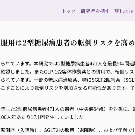
トップ
研究者を探す
What i
服用は2型糖尿病患者の転倒リスクを高
れています。本研究では2型糖尿病患者471人を最長5年間追
確認しました。またGLP-1受容体作動薬との併用で、転倒リ
ています。一部の糖尿病治療薬、特にSGLT2阻害薬（SGLT2i）
こすことにより転倒リスクを増加させる可能性があります。そ
院した2型糖尿病患者471人の患者（中央値64歳）を対象に、
00人年あたり17.1回発生していました。
倒歴（入院時）、SGLT2iの服用（退院時）、および年齢でし