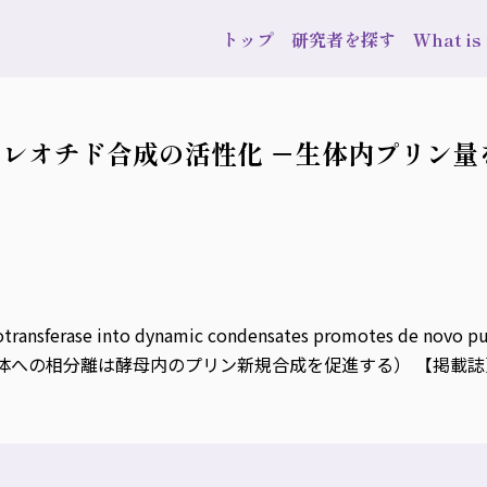
トップ
研究者を探す
What i
レオチド合成の活性化 －生体内プリン量
ansferase into dynamic condensates promotes de novo puri
の相分離は酵母内のプリン新規合成を促進する） 【掲載誌】 PLOS