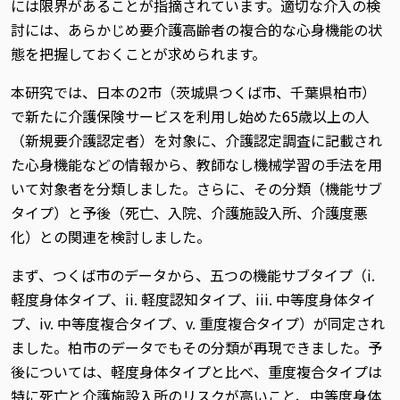
には限界があることが指摘されています。適切な介入の検
討には、あらかじめ要介護高齢者の複合的な心身機能の状
態を把握しておくことが求められます。
本研究では、日本の2市（茨城県つくば市、千葉県柏市）
で新たに介護保険サービスを利用し始めた65歳以上の人
（新規要介護認定者）を対象に、介護認定調査に記載され
た心身機能などの情報から、教師なし機械学習の手法を用
いて対象者を分類しました。さらに、その分類（機能サブ
タイプ）と予後（死亡、入院、介護施設入所、介護度悪
化）との関連を検討しました。
まず、つくば市のデータから、五つの機能サブタイプ（i.
軽度身体タイプ、ii. 軽度認知タイプ、iii. 中等度身体タイ
プ、iv. 中等度複合タイプ、v. 重度複合タイプ）が同定され
ました。柏市のデータでもその分類が再現できました。予
後については、軽度身体タイプと比べ、重度複合タイプは
特に死亡と介護施設入所のリスクが高いこと、中等度身体