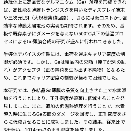
絶縁体上に高品質なゲルマニウム（Ge）薄膜を形成できれ
ば、高性能な薄膜トランジスタを用いたディスプレイ端末
や三次元LSI（大規模集積回路）、さらには低コストかつ高
効率な薄膜太陽電池の実現も期待されます。そのため、基
板や既存素子にダメージを与えない500℃以下の低温プロ
セスによるGe薄膜合成の研究が盛んに行われてきました。
半導体デバイスの作製には、電荷を運ぶキャリア密度の制
御が必須です。しかし、Geは結晶内の欠陥（原子配列の乱
れ）がアクセプタ（正の電荷を生み出す不純物）となるた
め、これまでキャリア密度の制御が極めて困難でした。
本研究では、多結晶Ge薄膜の品質を向上させた上で水素添
加を行うことにより、正孔密度が顕著に低減することを発
見しました。また、追加の低温熱処理を行うことで、水素
導入時に生じるGe表面のダメージを回復し、正孔密度をさ
らに低減させることに成功しました。その結果、従来比で
3桁低い、1014cm-3の正孔密度を達成しました。