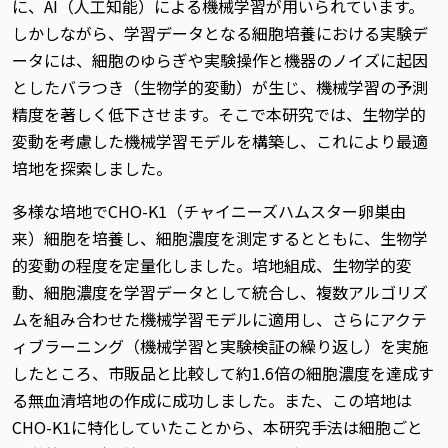
に、AI（人工知能）による機械学習が用いられています。
しかしながら、学習データとなる細胞培養における実験デ
ータには、細胞のゆらぎや実験操作と機器のノイズに起因
としたバラつき（生物学的変動）が生じ、機械学習の予測
精度を著しく低下させます。そこで本研究では、生物学的
変動を考慮した機械学習モデルを構築し、これにより最適
培地を探索しました。
多様な培地でCHO-K1（チャイニーズハムスター卵巣由
来）細胞を培養し、細胞濃度を測定するとともに、生物学
的変動の程度を定量化しました。培地組成、生物学的変
動、細胞濃度を学習データとして統合し、複数アルゴリズ
ムを組み合わせた機械学習モデルに適用し、さらにアクテ
ィブラーニング（機械学習と実験検証の繰り返し）を実施
したところ、市販品と比較して約1.6倍の細胞濃度を達成す
る無血清培地の作成に成功しました。また、この培地は
CHO-K1に特化していたことから、本研究手法は細胞ごと