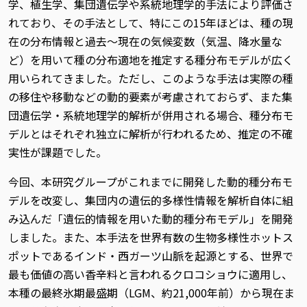
学、植生学、集団遺伝学や系統地理学的手法により評価さ
れており、その手法として、特にこの15年ほどは、種の現
在の分布情報と過去～現在の気候変数（気温、降水量な
ど）を用いて種の分布適地を推定する種分布モデルが広く
用いられてきました。ただし、このような手法は実際の種
の移住や移動などの動的要素が考慮されておらず、また集
団遺伝学・系統地理学的解析が併用される場合、種分布モ
デルとはそれぞれ独立に解析が行われるため、推定の不確
実性が課題でした。
今回、本研究グループがこれまでに開発した動的種分布モ
デルを改変し、集団内の遺伝的多様性情報を解析自体に組
み込んだ「遺伝的情報を用いた動的種分布モデル」を開発
しました。また、本手法を世界有数の生物多様性ホットス
ポットであるインド・西ガーツ山脈を起源とする、世界で
最も価値の高い香辛料と言われるクロコショウに適用し、
本種の最終氷期最盛期（LGM、約21,000年前）から現在ま