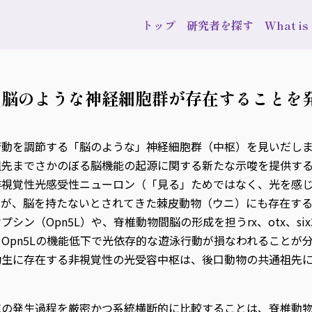
トップ
研究者を探す
What i
る脳のような神経細胞群が存在することを
行動を調節する「脳のような」神経細胞群（中枢）を見いだし
祖先までさかのぼる脳機能の起源に関する新たな示唆を提供す
非視覚性光感受性ニューロン（「見る」ためではなく、光を感
」が、脳を持たないとされてきた棘皮動物（ウニ）にも存在す
ン（Opn5L）や、脊椎動物間脳の形成を担うrx、otx、six
Opn5Lの機能低下で光依存的な遊泳行動が損なわれることが
幼生に存在する非視覚性の光受容中枢は、後口動物の共通祖先
域の発生過程を厳密かつ系統横断的に比較することは、脊椎動