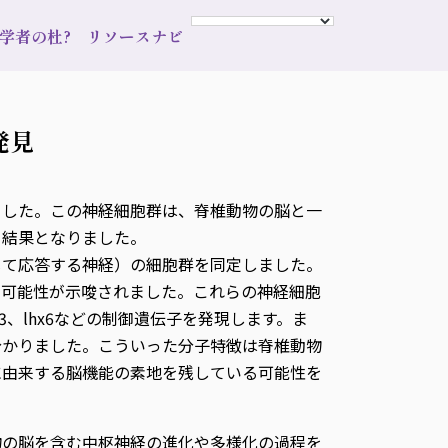
s 学者の杜?
リソースナビ
発見
ました。この神経細胞群は、脊椎動物の脳と一
る結果となりました。
じて応答する神経）の細胞群を同定しました。
る可能性が示唆されました。これらの神経細胞
3、lhx6などの制御遺伝子を発現します。ま
分かりました。こういった分子特徴は脊椎動物
に由来する脳機能の素地を残している可能性を
物の脳を含む中枢神経の進化や多様化の過程を