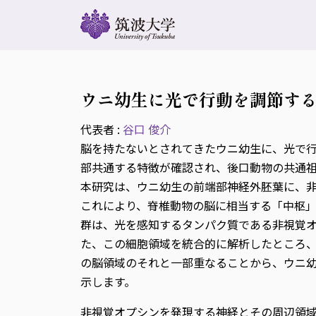
ウニ幼生に光で行動を調節す
代表者 :
谷口 俊介
脳を持たないとされてきたウニ幼生に、光で
部共通する特徴が確認され、後口動物の共通
本研究は、ウニ幼生の前端部神経外胚葉に、
これにより、脊椎動物の脳に相当する「中枢
群は、光を感知するタンパク質である非視覚オプシ
た、この細胞領域を統合的に解析したところ、
の脳領域のそれと一部重なることから、ウニ
示します。
非視覚オプシンを発現する神経とその周辺領