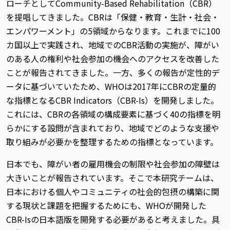
ローチとしてCommunity-Based Rehabilitation（CBR）
を提唱してきました。CBRは「保健・教育・生計・社会・
エンパワーメント」の5領域からなります。これまでに100
カ国以上で実践され、地域でのCBR活動の実施が、障がい
のある人の権利や社会参加の機会へのアクセスを改善した
ことが報告されてきました。一方、多くの報告が定性的デ
ータに基づいていたため、WHOは2017年にCBRの定量的
な指標となるCBR Indicators（CBR-Is）を開発しました。
これには、CBRの各領域の構成要素に基づく40の指標を明
らかにする設問が含まれており、地域でどのような支援や
取り組みが必要かを整理するための指標となっています。
日本でも、障がい者の雇用機会の制限や社会参加の障壁は
大きいことが報告されています。そこで本研究チームは、
日本における個人やコミュニティの社会的包摂の構築に関
する現状と課題を把握するためにも、WHOが開発した
CBR-Isの日本語版を開発する必要があると考えました。具