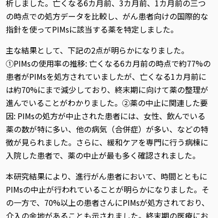
析しました。亡くなる6カ月前、3カ月前、1カ月前の三つ
の時点での処方データを比較し、がん患者向けの国際的な
指針を使ってPIMsに該当する薬を特定しました。
主な結果として、下記の2点が明らかになりました。
①PIMsの使用率の推移: 亡くなる6カ月前の時点で約77%の
患者がPIMsを処方されていましたが、亡くなる1カ月前に
は約70%にまで減少しており、終末期に向けて薬の整理が
進んでいることがわかりました。②薬の中止に関連した要
因: PIMsの処方が中止された患者には、女性、飲んでいる
薬の数が特に多い、他の病気（合併症）が多い、などの特
徴が見られました。さらに、緩和ケアを専門に行う病棟に
入院した患者で、薬の中止が最も多く確認されました。
本研究結果により、進行がん患者において、時間とともに
PIMsの中止が行われていることが明らかになりました。そ
の一方で、70%以上の患者さんにPIMsが処方されており、
介入の余地があることも示されました。終末期の医療にお