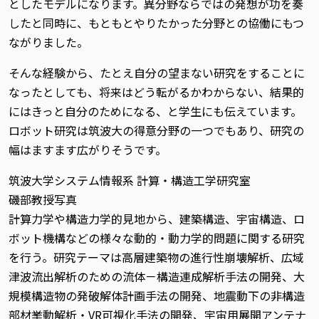
としたモデルになります。異分野ならではの発想が功を奏
したと同時に、もともとやりたかった分野との協働にもつ
ながりました。
そんな経験から、たとえ自分の望まない研究をすることに
なったとしても、将来はどう転がるかわからない、結果的
にはきっと自分のためになる、と学生にも伝えています。
ロボット研究は筑波大の得意分野の一つでもあり、研究の
幅はますます広がりそうです。
筑波大学システム情報系 計算・構造工学研究室
磯部教授写真
計算力学や構造力学的見地から、建築構造、宇宙構造、ロ
ボット機構などの様々な動的・動力学的問題に関する研究
を行う。研究テーマは高層建築物の進行性崩壊解析、広域
津波流出解析のための流体－構造連成解析手法の開発、大
規模構造物の発破解体計画手法の開発、地震動下の非構造
部材挙動解析・VR可視化手法の開発、宇宙用展開アンテナ