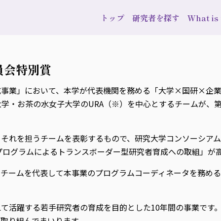
トップ
研究者を探す
What i
員会特別賞
成事業」において、本学が代表機関を務める「大学×国研×企
城大学・お茶の水女子大学のURA（※）を中心とするチームが
それを担うチームを表彰するもので、研究大学コンソーシアム
ARプログラムによるトランスボーダー型研究者育成への取組」が
受賞チームを代表して本事業のプログラムコーディネータを務める
越えて活躍する若手研究者の育成を目的とした10年間の事業で
取り組んでまいります。