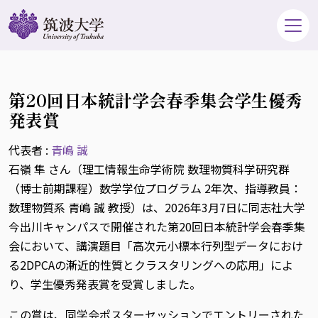
第20回日本統計学会春季集会学生優秀
発表賞
代表者 :
青嶋 誠
石嶺 隼 さん（理工情報生命学術院 数理物質科学研究群
（博士前期課程）数学学位プログラム 2年次、指導教員：
数理物質系 青嶋 誠 教授）は、2026年3月7日に同志社大学
今出川キャンパスで開催された第20回日本統計学会春季集
会において、講演題目「高次元小標本行列型データにおけ
る2DPCAの漸近的性質とクラスタリングへの応用」によ
り、学生優秀発表賞を受賞しました。
この賞は、同学会ポスターセッションでエントリーされた