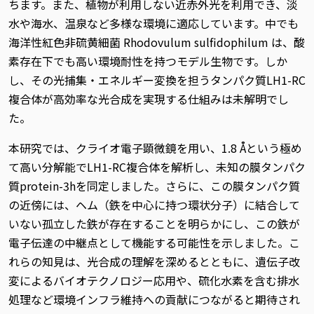
ちます。また、植物が利用しない近赤外光を利用でき、淡
水や海水、温泉など多様な環境に適応しています。中でも
海洋性紅色非硫黄細菌 Rhodovulum sulfidophilum は、酸
素存在下でも高い環境耐性を持つモデル生物です。しか
し、その光捕集・エネルギー変換を担うタンパク質LH1-RC
複合体が高効率な光合成を実現する仕組みは未解明でし
た。
本研究では、クライオ電子顕微鏡を用い、1.8 Åという極め
て高い分解能でLH1-RC複合体を解析し、未知の膜タンパク
質protein-3hを同定しました。さらに、この膜タンパク質
の近傍には、ヘム（鉄を中心に持つ環状分子）に結合して
いない孤立した鉄が存在することを明らかにし、この鉄が
電子伝達の中継点として機能する可能性を示しました。こ
れらの知見は、光合成の理解を深めるとともに、遺伝子改
変によるバイオテクノロジー応用や、硫化水素を含む排水
処理など環境インフラ維持への貢献につながると期待され